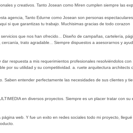
onales y creativos. Tanto Josean como Miren cumplen siempre las expe
 esta agencia, Tanto Edurne como Josean son personas espectaculares
qui si que garantizas tu trabajo. Muchisimas gracias de todo corazon
os servicios que nos han ofrecido... Diseño de campañas, cartelería, p
 cercanía, trato agradable... Siempre dispuestos a asesorarnos y ayud
ar respuesta a mis requerimientos profesionales resolviéndolos con ac
 por su utilidad y su competitividad. a. ruete arquitectura architects 
. Saben entender perfectamente las necesidades de sus clientes y tie
LTIMEDIA en diversos proyectos. Siempre es un placer tratar con su eq
página web. Y fue un exito en redes sociales todo mi proyecto, llegué 
roducto.