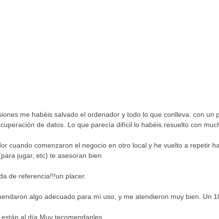
casiones me habéis salvado el ordenador y todo lo que conlleva: con un
cuperación de datos. Lo que parecía difícil lo habéis resuelto con muc
or cuando comenzaron el negocio en otro local y he vuelto a repetir h
para jugar, etc) te asesoran bien
a de referencia!!!un placer.
ndaron algo adecuado para mí uso, y me atendieron muy bien. Un 10 
y están al día Muy tecomendanles