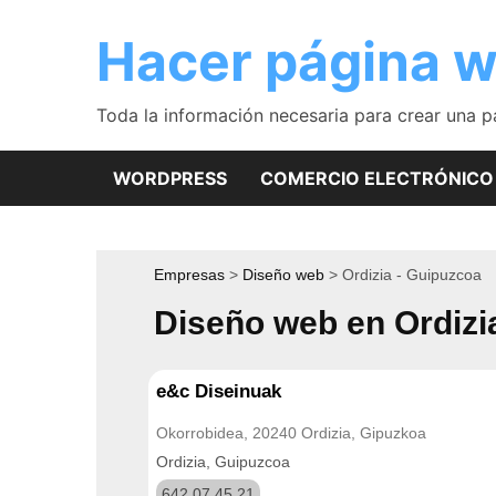
Saltar
al
Hacer página 
contenido
Toda la información necesaria para crear una 
WORDPRESS
COMERCIO ELECTRÓNICO
Empresas
Diseño web
Ordizia - Guipuzcoa
Diseño web en Ordizi
e&c Diseinuak
Okorrobidea, 20240 Ordizia, Gipuzkoa
Ordizia, Guipuzcoa
642 07 45 21