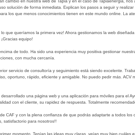
n cambio en nuestra web de Tapia y en el caso de Tapiaenergia, nos 
o solución de forma inmediata. Explican los pasos a seguir y realizar 
para los que menos conocimientos tienen en este mundo online. La at
n lo que queríamos la primera vez! Ahora gestionamos la web diseñada p
 ¡Gracias equipo!
encima de todo. Ha sido una experiencia muy positiva gestionar nuestr
uciones, con mucha cercanía.
terior servicio de consultoría y seguimiento está siendo excelente. Tr
iso, oportuno, rápido, eficiente y amigable. No puedo pedir más. ACV
 desarrollado una página web y una aplicación para móviles para el Ay
alidad con el cliente, su rapidez de respuesta. Totalmente recomendad
 de CAF y con la plena confianza de que podrás adaptarte a todos los 
, satisfactorio para nosotros!!
primer momento. Tenían las ideas muy claras, veían muy bien cuáles e