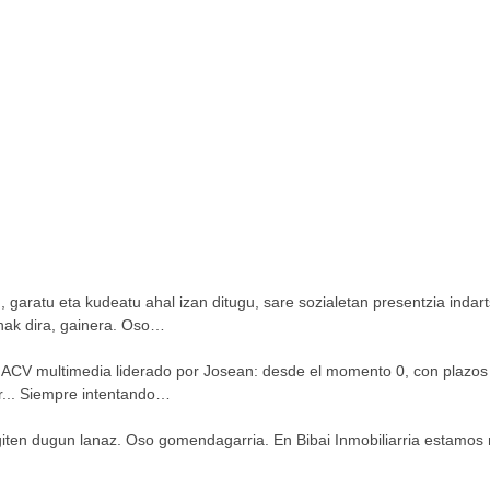
u, garatu eta kudeatu ahal izan ditugu, sare sozialetan presentzia indar
inak dira, gainera. Oso…
ACV multimedia liderado por Josean: desde el momento 0, con plazos d
or... Siempre intentando…
giten dugun lanaz. Oso gomendagarria. En Bibai Inmobiliarria estamos 