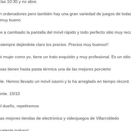
las 10:30 y no abre.
n ordenadores pero también hay una gran variedad de juegos de todas
s muy bueno
a cambiado la pantalla del móvil rápido y todo perfecto sitio muy r
 siempre dejándote claro los precios. Precios muy buenos!!
 mujer como yo, tiene un trato exquisito y muy profesional. Es un sitio 
sas tienen hasta pasta térmica una de las mejores porcierto
ble. Hemos llevado un móvil xiaomi y lo ha arreglado en tiempo récor
ente. 10/10
l dueño, repetiremos
as mejores tiendas de electrónica y videojuegos de Villarrobledo
celente trabajo!