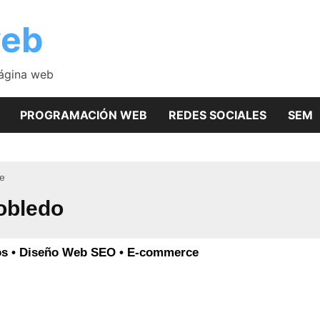
web
página web
PROGRAMACIÓN WEB
REDES SOCIALES
SEM
te
robledo
icos • Diseño Web SEO • E-commerce