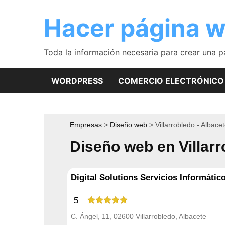
Saltar
al
Hacer página 
contenido
Toda la información necesaria para crear una 
WORDPRESS
COMERCIO ELECTRÓNICO
Empresas
Diseño web
Villarrobledo - Albace
Diseño web en Villar
Digital Solutions Servicios Informát
5
C. Ángel, 11, 02600 Villarrobledo, Albacete