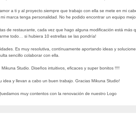
on amor a ti y al proyecto.siempre que trabajo con ella se mete en mi c
 mi marca tenga personalidad. No he podido encontrar un equipo mejo
rtas de restaurante, cada vez que hago alguna modificación está más q
arme todo… si hubiera 10 estrellas se las pondría!
idades. Es muy resolutiva, contínuamente aportando ideas y solucione
lta sencillo colaborar con ella.
ikuna Studio. Diseños intuitivos, eficaces y super bonitos !!!!
u idea y llevan a cabo un buen trabajo. Gracias Mikuna Studio!
. Quedamos muy contentos con la renovación de nuestro Logo