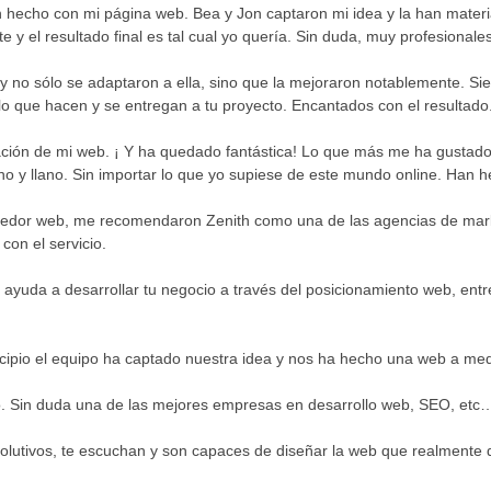
n hecho con mi página web. Bea y Jon captaron mi idea y la han materi
 y el resultado final es tal cual yo quería. Sin duda, muy profesionales
y no sólo se adaptaron a ella, sino que la mejoraron notablemente. S
 lo que hacen y se entregan a tu proyecto. Encantados con el resultado
ión de mi web. ¡ Y ha quedado fantástica! Lo que más me ha gustado
o y llano. Sin importar lo que yo supiese de este mundo online. Han hec
veedor web, me recomendaron Zenith como una de las agencias de mar
on el servicio.
yuda a desarrollar tu negocio a través del posicionamiento web, entr
cipio el equipo ha captado nuestra idea y nos ha hecho una web a me
o. Sin duda una de las mejores empresas en desarrollo web, SEO, etc…
olutivos, te escuchan y son capaces de diseñar la web que realmente q