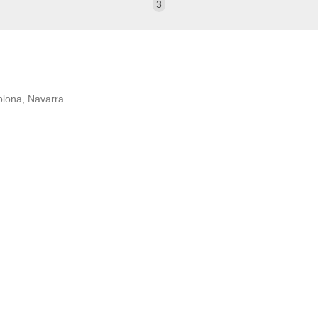
3
mplona, Navarra