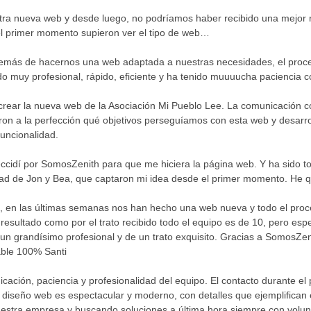
ra nueva web y desde luego, no podríamos haber recibido una mejor 
l primer momento supieron ver el tipo de web…
emás de hacernos una web adaptada a nuestras necesidades, el proceso 
o muy profesional, rápido, eficiente y ha tenido muuuucha paciencia c
rear la nueva web de la Asociación Mi Pueblo Lee. La comunicación con
aron a la perfección qué objetivos perseguíamos con esta web y desar
uncionalidad.
cidí por SomosZenith para que me hiciera la página web. Y ha sido todo
ilidad de Jon y Bea, que captaron mi idea desde el primer momento. He
, en las últimas semanas nos han hecho una web nueva y todo el proce
 resultado como por el trato recibido todo el equipo es de 10, pero es
un grandísimo profesional y de un trato exquisito. Gracias a SomosZen
ble 100% Santi
cación, paciencia y profesionalidad del equipo. El contacto durante el
l diseño web es espectacular y moderno, con detalles que ejemplifica
nuestra empresa y buscando soluciones a última hora siempre con volu