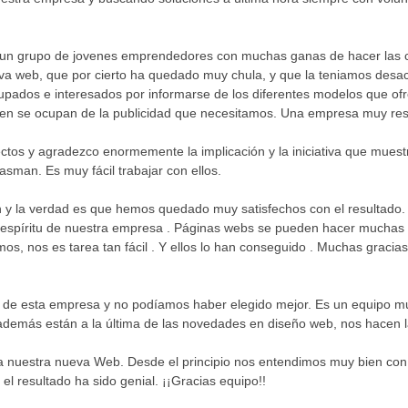
 un grupo de jovenes emprendedores con muchas ganas de hacer las 
a web, que por cierto ha quedado muy chula, y que la teniamos desa
upados e interesados por informarse de los diferentes modelos que o
ien se ocupan de la publicidad que necesitamos. Una empresa muy res
tos y agradezco enormemente la implicación y la iniciativa que muestr
lasman. Es muy fácil trabajar con ellos.
n y la verdad es que hemos quedado muy satisfechos con el resultado
 el espíritu de nuestra empresa . Páginas webs se pueden hacer muchas
os, nos es tarea tan fácil . Y ellos lo han conseguido . Muchas gracia
s de esta empresa y no podíamos haber elegido mejor. Es un equipo mu
demás están a la última de las novedades en diseño web, nos hacen la
a nuestra nueva Web. Desde el principio nos entendimos muy bien con 
 el resultado ha sido genial. ¡¡Gracias equipo!!