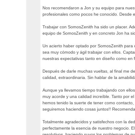
Nos recomendaron a Jon y su equipo para nuest
profesionales como pocos he conocido. Desde e
Trabajar con SomosZenith ha sido un placer. Ad
equipo de SomosZenith y en concreto Jon ha sid
Un acierto haber optado por SomosZenith para c
sea muy cómodo y ágil trabajar con ellos. Capt
nuestras expectativas tanto en diseño como en f
Después de darle muchas vueltas, al final me dec
calidad, extraordinaria. Sin hablar de la amab
Aunque ya llevamos tiempo trabajando con ellos
muy acorde y una calidad increíble. Tanto por el
hemos tenido la suerte de tener como contacto, 
seguiremos haciendo cosas juntos!! Recomenda
Totalmente agradecidos y satisfechos con la dedi
perfectamente la esencia de nuestro negocio. E
resolutivos, haciendo suyos los problemas de 