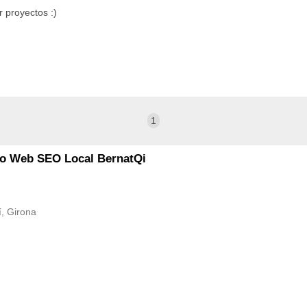
 proyectos :)
1
to Web SEO Local BernatQi
í, Girona