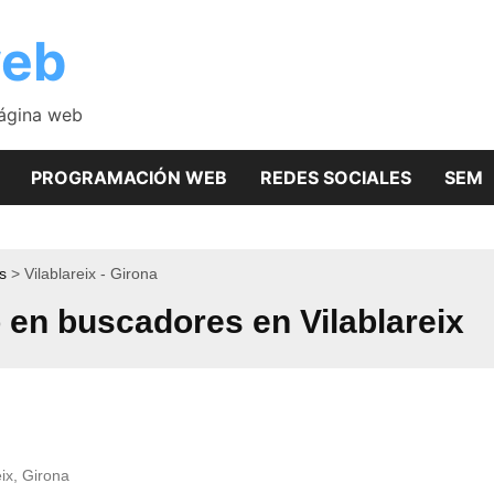
web
página web
PROGRAMACIÓN WEB
REDES SOCIALES
SEM
s
Vilablareix - Girona
en buscadores en Vilablareix
eix, Girona