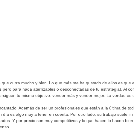
ue curra mucho y bien. Lo que más me ha gustado de ellos es que es
 pero para nada aterrizables o desconectadas de tu estrategia). Al co
siguen tu mismo objetivo: vender más y vender mejor. La verdad es qu
encantado. Además de ser un profesionales que están a la última de tod
n día es algo muy a tener en cuenta. Por otro lado, su trabajo suele i
os. Y por precio son muy competitivos y lo que hacen lo hacen bien. 
ienso.