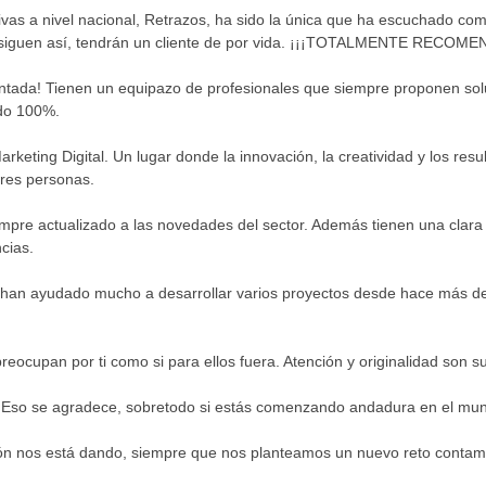
ivas a nivel nacional, Retrazos, ha sido la única que ha escuchado 
 siguen así, tendrán un cliente de por vida. ¡¡¡TOTALMENTE RECOME
ntada! Tienen un equipazo de profesionales que siempre proponen solu
ndo 100%.
rketing Digital. Un lugar donde la innovación, la creatividad y los re
ores personas.
mpre actualizado a las novedades del sector. Además tienen una clara 
cias.
s han ayudado mucho a desarrollar varios proyectos desde hace más d
eocupan por ti como si para ellos fuera. Atención y originalidad son s
. Eso se agradece, sobretodo si estás comenzando andadura en el mundo
ón nos está dando, siempre que nos planteamos un nuevo reto contam