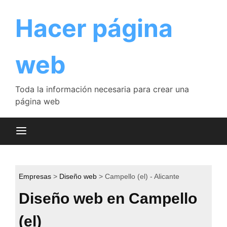
Saltar
al
Hacer página
contenido
web
Toda la información necesaria para crear una
página web
Empresas
Diseño web
Campello (el) - Alicante
Diseño web en Campello
(el)