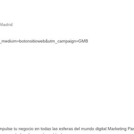
 Madrid
tm_medium=botonsitioweb&utm_campaign=GMB
mpulse tu negocio en todas las esferas del mundo digital Marketing Para