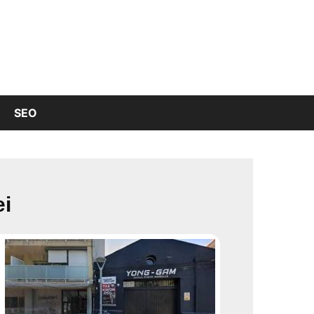
SEO
ei