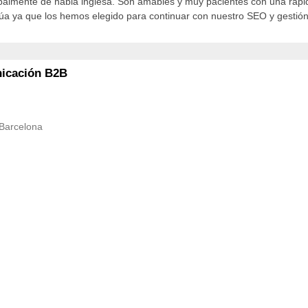
cipalmente de habla inglesa. Son amables y muy pacientes con una ráp
núa ya que los hemos elegido para continuar con nuestro SEO y gesti
nicación B2B
 Barcelona