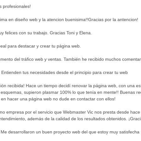
 profesionales!
tima en diseño web y la atencion buenisima!!Gracias por la antencion!
 felices con su trabajo. Gracias Toni y Elena.
ideal para destacar y crear tu página web.
ento del tráfico web y ventas. También he recibido muchos comentario
 Entienden tus necesidades desde el principio para crear tu web
ción recibida! Hace un tiempo decidí renovar la página web, con una est
os esquemas, supieron plasmar 100% lo que tenía en mente!! Buenas r
 en hacer una página web no dude en contactar con ellos!
omo empresa por el servicio que Webmaster Vic nos presta desde hace
ntendimiento, además de la calidad de los resultados obtenidos. ¡Graci
Me desarrollaron un buen proyecto web del que estoy muy satisfecha